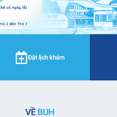
Đặt lịch khám
VỀ
BUH