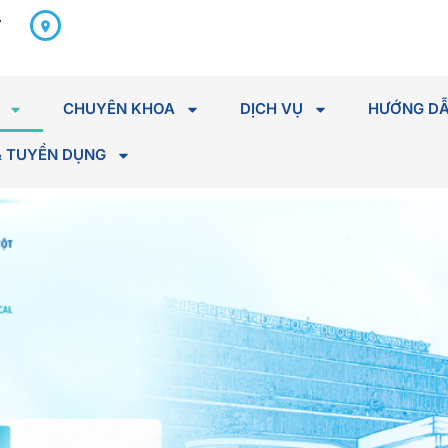
298 Hà Huy Tập, P. Tân An,
7
Tỉnh Đắk Lắk
CHUYÊN KHOA
DỊCH VỤ
HƯỚNG DẪ
& TUYỂN DỤNG