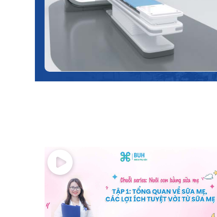
một cách nhanh chóng với hình ảnh chất
lượng cao, tự động giảm liều bức xạ phù hợp
cho từng người bệnh.