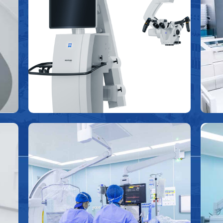
TIVATO 700
Nâng cao độ chính xác trong các
phẫu thuật phức tạp, tinh vi như
phẫu thuật thần kinh - sọ não nhờ
khả năng phóng đại và độ phân giải
cao.
Phòng can thiệp tim mạch
Trang bị hệ thống chụp mạch máu kỹ thuật số
hóa xóa nền (DSA) hiện đại, kết hợp máy siêu
âm trong lòng mạch IVUS (Intravascular