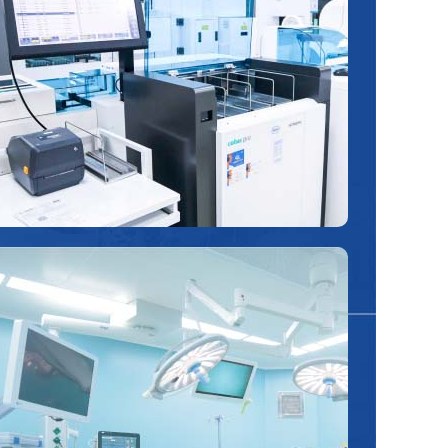
của hãng Roche (Thụy Sĩ)
Đây là hệ thống xét nghiệm tự động tiên tiến,
được thiết kế để tối ưu hóa quy trình vận
hành, hạn chế tối đa thao tác thủ công trong
các giai đoạn chuẩn bị, phân tích và lưu trữ
mẫu.
Hệ thống phòng mổ hiện đại
Trang bị đầy đủ các thiết bị y tế tiên tiến
phục vụ các phẫu thuật chuyên sâu an toàn