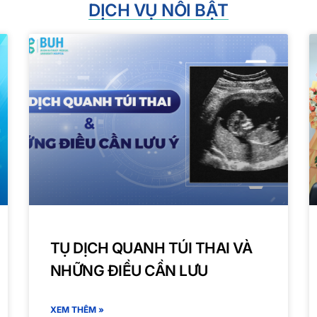
DỊCH VỤ NỔI BẬT
TỤ DỊCH QUANH TÚI THAI VÀ
NHỮNG ĐIỀU CẦN LƯU
XEM THÊM »