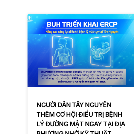
NGƯỜI DÂN TÂY NGUYÊN
THÊM CƠ HỘI ĐIỀU TRỊ BỆNH
LÝ ĐƯỜNG MẬT NGAY TẠI ĐỊA
PHƯƠNG NHỜ KỸ THUẬT