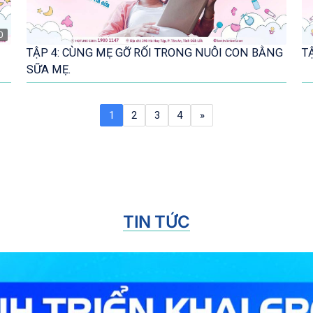
0
TẬP 4: CÙNG MẸ GỠ RỐI TRONG NUÔI CON BẰNG
T
SỮA MẸ.
1
2
3
4
»
TIN TỨC