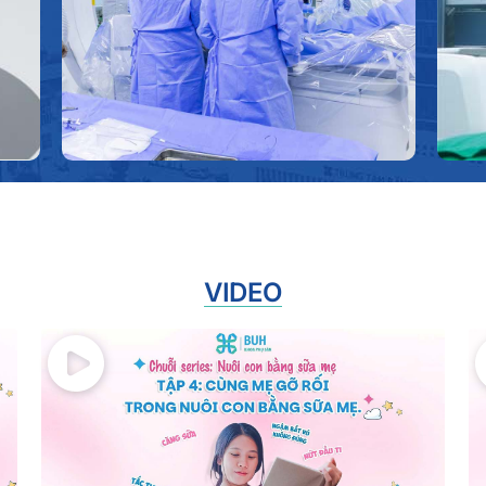
Ultrasound) giúp đánh giá chi tiết cấu trúc
mạch, ung cấp hình ảnh mạch máu sắc nét, hỗ
trợ các thủ thuật can thiệp tim - mạch với độ
chính xác cao.
VIDEO