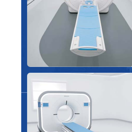
Máy chụp MRI (máy chụp cộng hưởng từ) là
thiết bị sử dụng từ trường mạnh và sóng vô
tuyến để tạo ra những hình ảnh chi tiết về
các cơ quan và mô bên trong cơ thể.
Máy CT 128 lát cắt
Sử dụng tia X với máy đa dãy đầu dò để tạo
nên các hình ảnh chi tiết bên trong cơ thể