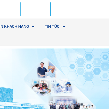
Đặt lịch
Tìm Bác
khám
sĩ
N KHÁCH HÀNG
TIN TỨC