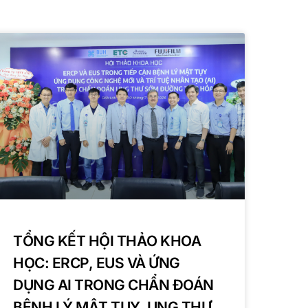
TỔNG KẾT HỘI THẢO KHOA
HỌC: ERCP, EUS VÀ ỨNG
DỤNG AI TRONG CHẨN ĐOÁN
BỆNH LÝ MẬT TỤY, UNG THƯ