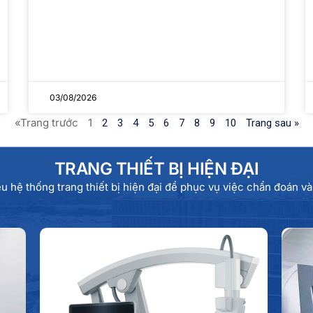
03/08/2026
«Trang trước
1
2
3
4
5
6
7
8
9
10
Trang sau »
TRANG THIẾT BỊ HIỆN ĐẠI
u hệ thống trang thiết bị hiện đại để phục vụ việc chẩn đoán và 
Hệ thống kính hiển vi
phẫu thuật ZEISS