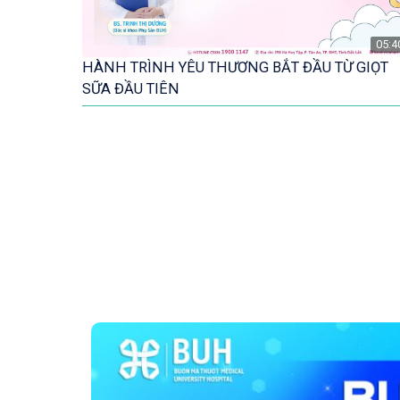
05:4
HÀNH TRÌNH YÊU THƯƠNG BẮT ĐẦU TỪ GIỌT
SỮA ĐẦU TIÊN