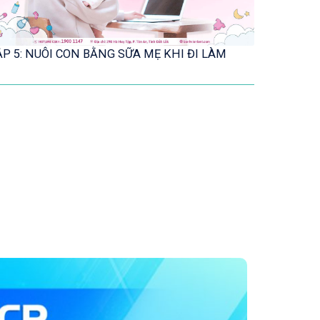
ẬP 5: NUÔI CON BẰNG SỮA MẸ KHI ĐI LÀM
TỤ DỊCH