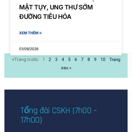
MẬT TỤY, UNG THƯ SỚM
ĐƯỜNG TIÊU HÓA
XEM THÊM »
01/08/2026
«Trang trước
1
2
3
4
5
6
7
8
9
10
Trang
sau »
Tổng đài CSKH (7h00 –
17h00)