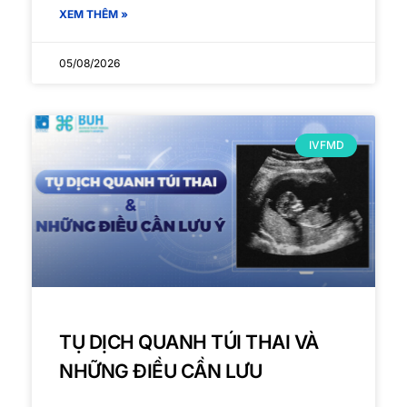
XEM THÊM »
05/08/2026
IVFMD
TỤ DỊCH QUANH TÚI THAI VÀ
NHỮNG ĐIỀU CẦN LƯU