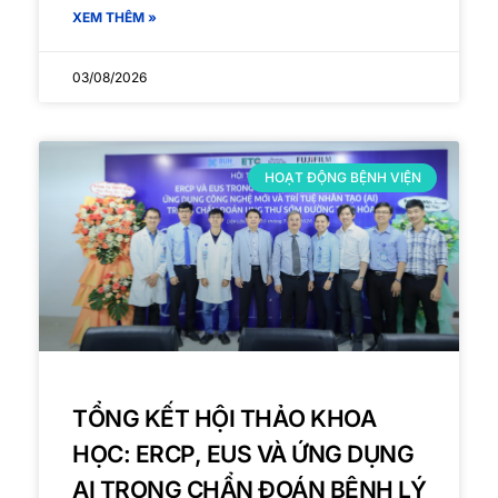
XEM THÊM »
03/08/2026
HOẠT ĐỘNG BỆNH VIỆN
TỔNG KẾT HỘI THẢO KHOA
HỌC: ERCP, EUS VÀ ỨNG DỤNG
AI TRONG CHẨN ĐOÁN BỆNH LÝ