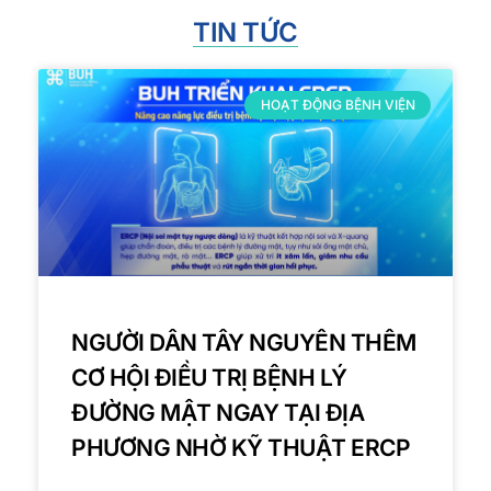
TIN TỨC
HOẠT ĐỘNG BỆNH VIỆN
NGƯỜI DÂN TÂY NGUYÊN THÊM
CƠ HỘI ĐIỀU TRỊ BỆNH LÝ
ĐƯỜNG MẬT NGAY TẠI ĐỊA
PHƯƠNG NHỜ KỸ THUẬT ERCP