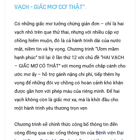
VẠCH – GIẤC MƠ CƠ THẬT
”
.
Có những giấc mơ tưởng chừng giản đơn – chỉ là hai
vạch nhỏ trên que thử thai, nhưng với nhiều cặp vợ
chồng hiếm muộn, đó là cả hành trình dài của nước
mắt, niềm tin và hy vọng. Chương trình “Ươm mầm
hạnh phúc” trở lại ở lần thứ 12 với chủ đề “HAI VẠCH
– GIẤC MƠ CÓ THẬT” với mong muốn chắp cánh cho
ước mơ ấy – hỗ trợ gánh nặng chi phí, tiếp thêm hy
vọng để những đôi vợ chồng có hoàn cảnh khó khăn
được gần hơn với phép màu của riêng mình. Để hai
vạch không còn là giấc mơ xa, mà là khởi đầu cho
một hành trình yêu thương trọn vẹn
Chương trình sẽ chính thức công bố thông tin đến
cộng đồng qua các cổng thông tin của
Bệnh viện Đại