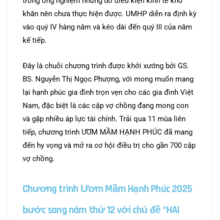
trong ống nghiệm nhưng do điều kiện kinh tế khó
khăn nên chưa thực hiện được. UMHP diễn ra định kỳ
vào quý IV hàng năm và kéo dài đến quý III của năm
kế tiếp.
Đây là chuỗi chương trình được khởi xướng bởi GS.
BS. Nguyễn Thị Ngọc Phượng, với mong muốn mang
lại hạnh phúc gia đình trọn vẹn cho các gia đình Việt
Nam, đặc biệt là các cặp vợ chồng đang mong con
và gặp nhiều áp lực tài chính. Trải qua 11 mùa liên
tiếp, chương trình ƯƠM MẦM HẠNH PHÚC đã mang
đến hy vọng và mở ra cơ hội điều trị cho gần 700 cặp
vợ chồng.
Chương trình Ươm Mầm Hạnh Phúc 202
5
bước sang năm thứ 1
2
với chủ đề “
HAI