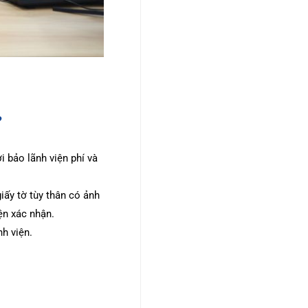
?
i bảo lãnh viện phí và
ấy tờ tùy thân có ảnh
iện xác nhận.
nh viện.