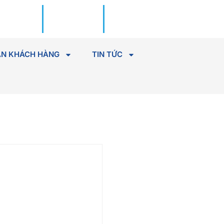
Đặt lịch
Tìm Bác
khám
sĩ
N KHÁCH HÀNG
TIN TỨC