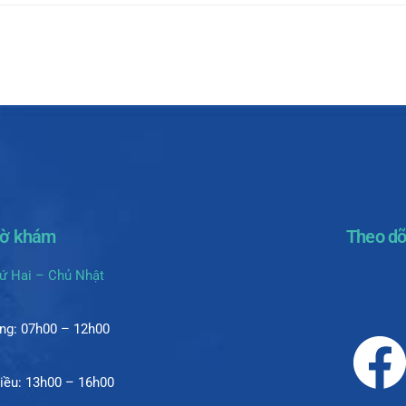
iờ khám
Theo dõ
ứ Hai – Chủ Nhật
ng: 07h00 – 12h00
iều: 13h00 – 16h00