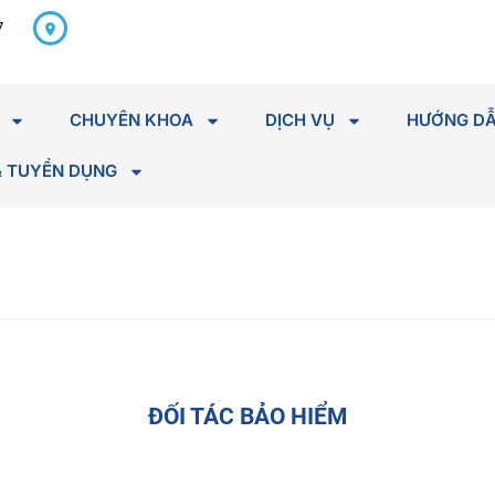
298 Hà Huy Tập, P. Tân An,
7
Tỉnh Đắk Lắk
CHUYÊN KHOA
DỊCH VỤ
HƯỚNG DẪ
& TUYỂN DỤNG
ĐỐI TÁC BẢO HIỂM