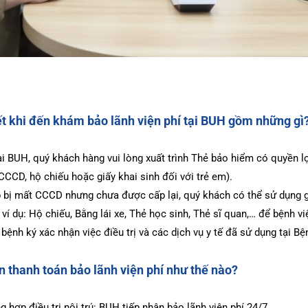
iết khi đến khám bảo lãnh viện phí tại BUH gồm những gì
i BUH, quý khách hàng vui lòng xuất trình Thẻ bảo hiểm có quyền lợ
(CCCD, hộ chiếu hoặc giấy khai sinh đối với trẻ em).
 bị mất CCCD nhưng chưa được cấp lại, quý khách có thể sử dụng gi
 ví dụ: Hộ chiếu, Bằng lái xe, Thẻ học sinh, Thẻ sĩ quan,… để bệnh v
bệnh ký xác nhận việc điều trị và các dịch vụ y tế đã sử dụng tại Bệ
n thanh toán bảo lãnh viện phí như thế nào?
g hợp điều trị nội trú: BUH tiếp nhận bảo lãnh viện phí 24/7.