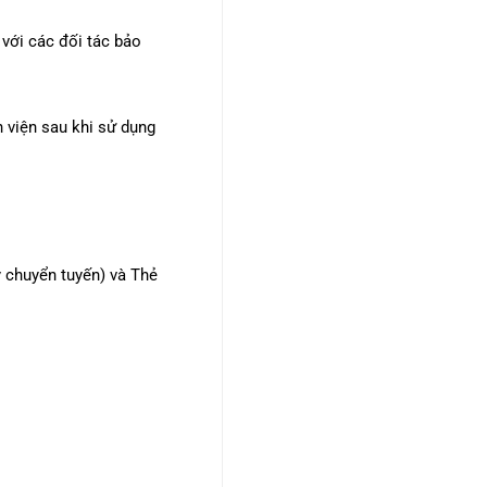
 với các đối tác bảo
 viện sau khi sử dụng
y chuyển tuyến) và Thẻ