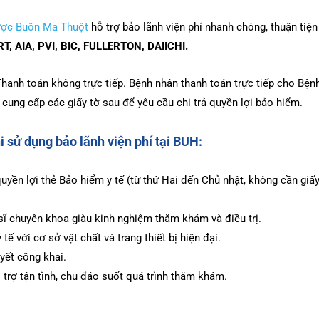
Dược Buôn Ma Thuột
hỗ trợ bảo lãnh viện phí nhanh chóng, thuận tiện
T, AIA, PVI, BIC, FULLERTON, DAIICHI.
hanh toán không trực tiếp. Bệnh nhân thanh toán trực tiếp cho Bệnh
 cung cấp các giấy tờ sau để yêu cầu chi trả quyền lợi bảo hiểm.
i sử dụng bảo lãnh viện phí tại BUH:
uyền lợi thẻ Bảo hiểm y tế (từ thứ Hai đến Chủ nhật, không cần giấ
sĩ chuyên khoa giàu kinh nghiệm thăm khám và điều trị.
 tế với cơ sở vật chất và trang thiết bị hiện đại.
 yết công khai.
trợ tận tình, chu đáo suốt quá trình thăm khám.