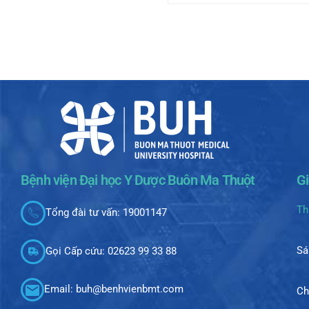
Bệnh viện Đại học Y Dược Buôn Ma Thuột
G
Th
Tổng đài tư vấn: 19001147
Sá
Gọi Cấp cứu: 02623 99 33 88
Email: buh@benhvienbmt.com
Ch