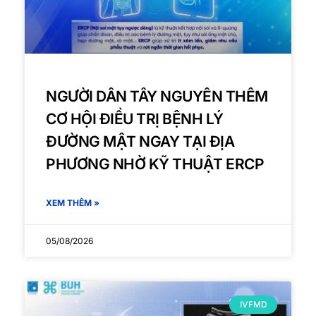
NGƯỜI DÂN TÂY NGUYÊN THÊM
CƠ HỘI ĐIỀU TRỊ BỆNH LÝ
ĐƯỜNG MẬT NGAY TẠI ĐỊA
PHƯƠNG NHỜ KỸ THUẬT ERCP
XEM THÊM »
05/08/2026
IVFMD