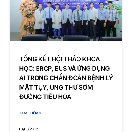
TỔNG KẾT HỘI THẢO KHOA
HỌC: ERCP, EUS VÀ ỨNG DỤNG
AI TRONG CHẨN ĐOÁN BỆNH LÝ
MẬT TỤY, UNG THƯ SỚM
ĐƯỜNG TIÊU HÓA
XEM THÊM »
01/08/2026