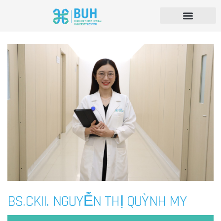
BS.CKII. NGUYỄN THỊ QUỲNH MY