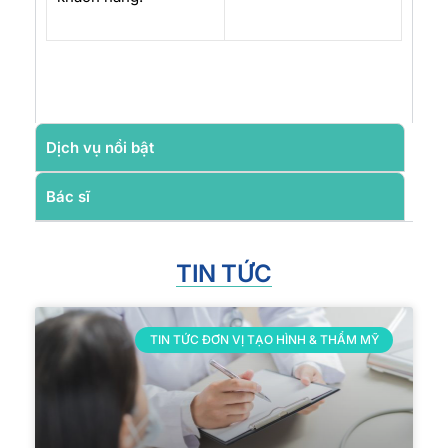
Dịch vụ nổi bật
Bác sĩ
TIN TỨC
TIN TỨC ĐƠN VỊ TẠO HÌNH & THẨM MỸ