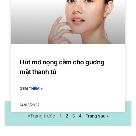
Hút mỡ nọng cằm cho gương
mặt thanh tú
XEM THÊM »
14/03/2022
«Trang trước
1
2
3
4
Trang sau »