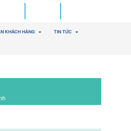
Đặt lịch
Tìm Bác
khám
sĩ
N KHÁCH HÀNG
TIN TỨC
nh