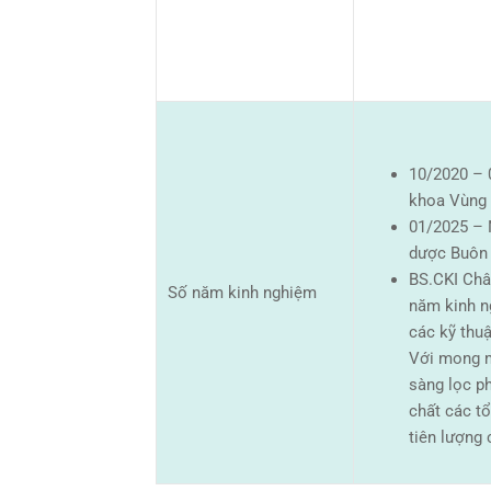
10/2020 – 
khoa Vùng
01/2025 – 
dược Buôn
BS.CKI Châ
Số năm kinh nghiệm
năm kinh n
các kỹ thu
Với mong m
sàng lọc p
chất các tổ
tiên lượng 