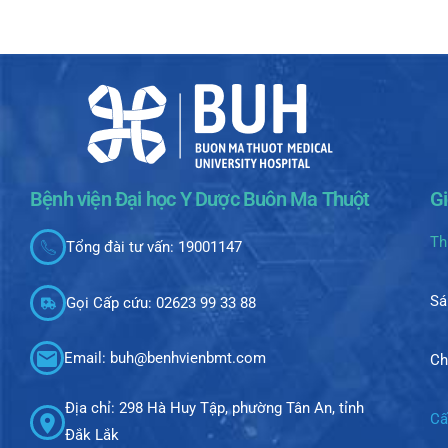
Bệnh viện Đại học Y Dược Buôn Ma Thuột
G
Th
Tổng đài tư vấn: 19001147
Sá
Gọi Cấp cứu: 02623 99 33 88
Email: buh@benhvienbmt.com
Ch
Địa chỉ: 298 Hà Huy Tập, phường Tân An, tỉnh
Cấ
Đắk Lắk