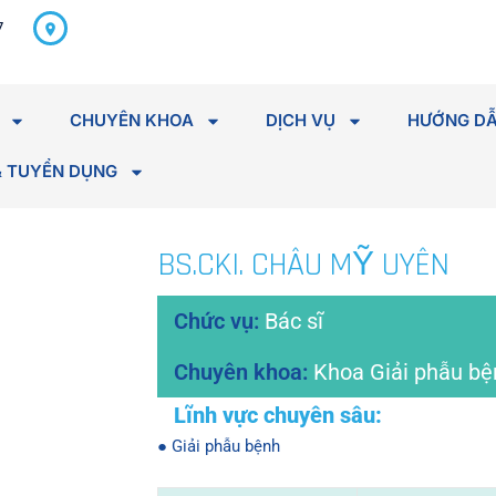
298 Hà Huy Tập, P. Tân An,
7
Tỉnh Đắk Lắk
CHUYÊN KHOA
DỊCH VỤ
HƯỚNG DẪ
& TUYỂN DỤNG
BS.CKI. CHÂU MỸ UYÊN
Bác sĩ
Khoa Giải phẫu bệ
● Giải phẫu bệnh