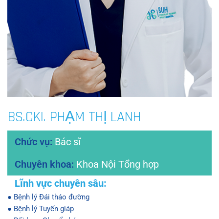
BS.CKI. PHẠM THỊ LANH
Bác sĩ
Khoa Nội Tổng hợp
● Bệnh lý Đái tháo đường
● Bệnh lý Tuyến giáp