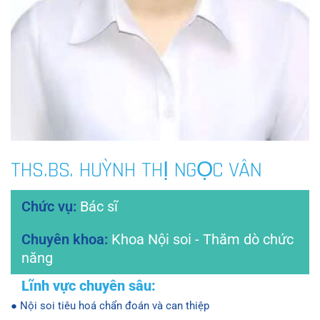
THS.BS. HUỲNH THỊ NGỌC VÂN
Bác sĩ
Khoa Nội soi - Thăm dò chức
năng
● Nội soi tiêu hoá chẩn đoán và can thiệp