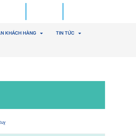
Đặt lịch
Tìm Bác
khám
sĩ
N KHÁCH HÀNG
TIN TỨC
tuỵ