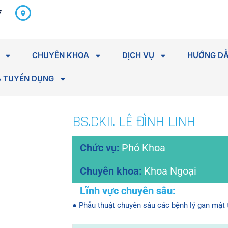
298 Hà Huy Tập, P. Tân An,
7
Tỉnh Đắk Lắk
CHUYÊN KHOA
DỊCH VỤ
HƯỚNG DẪ
& TUYỂN DỤNG
BS.CKII. LÊ ĐÌNH LINH
Phó Khoa
Khoa Ngoại
● Phẫu thuật chuyên sâu các bệnh lý gan mật 