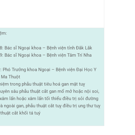
iệm:
8: Bác sĩ Ngoại khoa – Bệnh viện tỉnh Đắk Lắk
9: Bác sĩ Ngoại khoa – Bệnh viện Tâm Trí Nha
: Phó Trưởng khoa Ngoại – Bệnh viện Đại Học Y
 Ma Thuột
hiệm trong phẫu thuật tiêu hoá gan mật tuỵ
huyên sâu phẫu thuật cắt gan mổ mở hoặc nội soi,
xâm lấn hoặc xâm lấn tối thiểu điều trị sỏi đường
à ngoài gan, phẫu thuật cắt tuỵ điều trị ung thư tuỵ
thuật cắt khối tá tuý