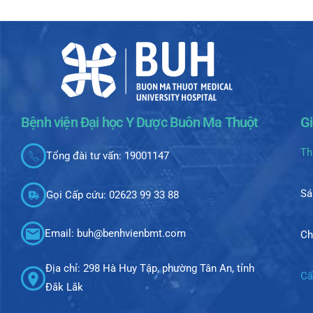
Bệnh viện Đại học Y Dược Buôn Ma Thuột
G
Th
Tổng đài tư vấn: 19001147
Sá
Gọi Cấp cứu: 02623 99 33 88
Email: buh@benhvienbmt.com
Ch
Địa chỉ: 298 Hà Huy Tập, phường Tân An, tỉnh
Cấ
Đắk Lắk