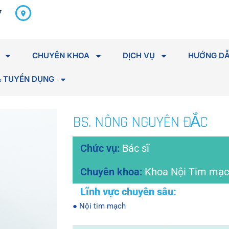
298 Hà Huy Tập, P. Tân An,
7
Tỉnh Đắk Lắk
CHUYÊN KHOA
DỊCH VỤ
HƯỚNG DẪ
& TUYỂN DỤNG
BS. NÔNG NGUYÊN ĐẮC
Bác sĩ
Khoa Nội Tim mạ
● Nội tim mạch