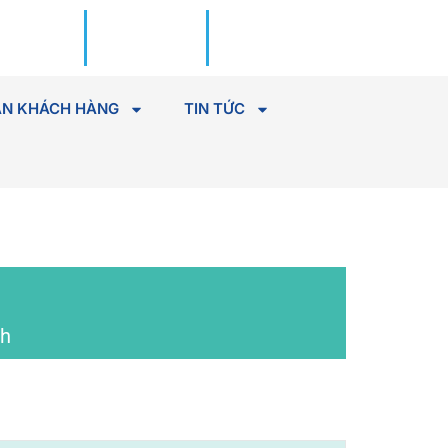
Đặt lịch
Tìm Bác
khám
sĩ
N KHÁCH HÀNG
TIN TỨC
ch