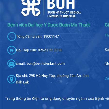
Bệnh viện Đại học Y Dược Buôn Ma Thuột
G
Th
Tổng đài tư vấn: 19001147
Sá
Gọi Cấp cứu: 02623 99 33 88
Email: buh@benhvienbmt.com
Ch
Địa chỉ: 298 Hà Huy Tập, phường Tân An, tỉnh
Cấ
Đắk Lắk
Trang thông tin điện tử ứng dụng chuyên ngành của Bệnh v