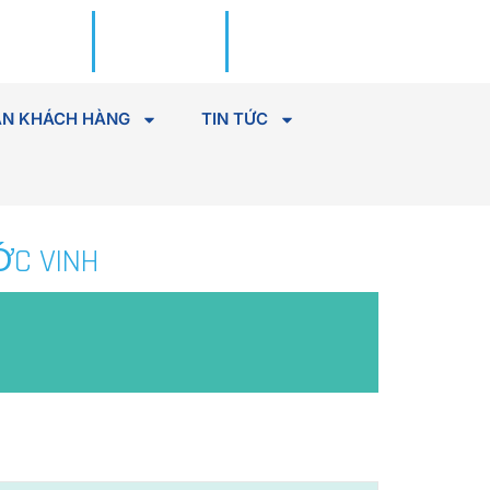
Đặt lịch
Tìm Bác
khám
sĩ
N KHÁCH HÀNG
TIN TỨC
ỚC VINH