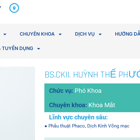
298 Hà Huy Tập, P. Tân An,
7
Tỉnh Đắk Lắk
CHUYÊN KHOA
DỊCH VỤ
HƯỚNG DẪ
& TUYỂN DỤNG
BS.CKII. HUỲNH THẾ PHƯ
Phó Khoa
Khoa Mắt
● Phẫu thuật Phaco, Dịch Kính Võng mạc