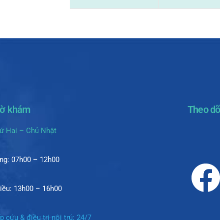
iờ khám
Theo dõ
ứ Hai – Chủ Nhật
ng: 07h00 – 12h00
iều: 13h00 – 16h00
p cứu & điều trị nội trú: 24/7