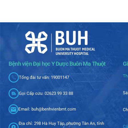
Bệnh viện Đại học Y Dược Buôn Ma Thuột
G
Th
Tổng đài tư vấn: 19001147
Sá
Gọi Cấp cứu: 02623 99 33 88
Email: buh@benhvienbmt.com
Ch
Địa chỉ: 298 Hà Huy Tập, phường Tân An, tỉnh
Cấ