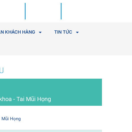
Đặt lịch
Tìm Bác
khám
sĩ
N KHÁCH HÀNG
TIN TỨC
U
khoa - Tai Mũi Họng
ai Mũi Họng