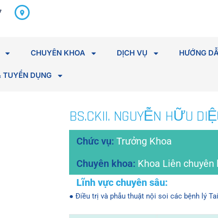
298 Hà Huy Tập, P. Tân An,
7
Tỉnh Đắk Lắk
CHUYÊN KHOA
DỊCH VỤ
HƯỚNG DẪ
& TUYỂN DỤNG
BS.CKII. NGUYỄN HỮU DIỆ
Trưởng Khoa
Khoa Liên chuyên 
● Điều trị và phẫu thuật nội soi các bệnh lý T