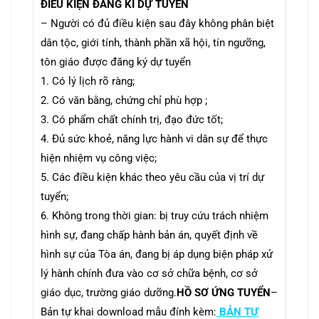
ĐIỀU KIỆN ĐĂNG KÍ DỰ TUYỂN
– Người có đủ điều kiện sau đây không phân biệt
dân tộc, giới tính, thành phần xã hội, tín ngưỡng,
tôn giáo được đăng ký dự tuyển
1. Có lý lịch rõ ràng;
2. Có văn bằng, chứng chỉ phù hợp ;
3. Có phẩm chất chính trị, đạo đức tốt;
4. Đủ sức khoẻ, năng lực hành vi dân sự để thực
hiện nhiệm vụ công việc;
5. Các điều kiện khác theo yêu cầu của vị trí dự
tuyển;
6. Không trong thời gian: bị truy cứu trách nhiệm
hình sự, đang chấp hành bản án, quyết định về
hình sự của Tòa án, đang bị áp dụng biện pháp xử
lý hành chính đưa vào cơ sở chữa bệnh, cơ sở
giáo dục, trường giáo dưỡng.
HỒ SƠ ỨNG TUYỂN
–
Bản tự khai download mẫu đính kèm:
BẢN TỰ