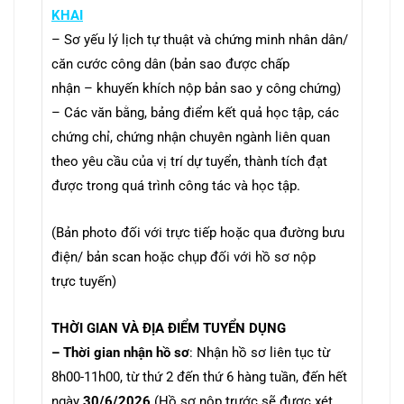
KHAI
– Sơ yếu lý lịch tự thuật và chứng minh nhân dân/
căn cước công dân (bản sao được chấp
nhận – khuyến khích nộp bản sao y công chứng)
– Các văn bằng, bảng điểm kết quả học tập, các
chứng chỉ, chứng nhận chuyên ngành liên quan
theo yêu cầu của vị trí dự tuyển, thành tích đạt
được trong quá trình công tác và học tập.
(Bản photo đối với trực tiếp hoặc qua đường bưu
điện/ bản scan hoặc chụp đối với hồ sơ nộp
trực tuyến)
THỜI GIAN VÀ ĐỊA ĐIỂM TUYỂN DỤNG
– Thời gian nhận hồ sơ
: Nhận hồ sơ liên tục từ
8h00-11h00, từ thứ 2 đến thứ 6 hàng tuần, đến hết
ngày
30/6/2026
(Hồ sơ nộp trước sẽ được xét