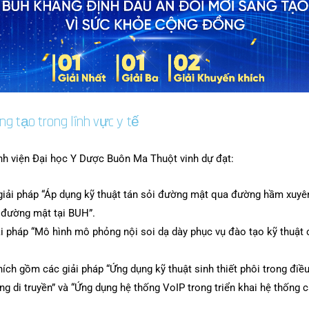
g tạo trong lĩnh vực y tế
ệnh viện Đại học Y Dược Buôn Ma Thuột vinh dự đạt:
 giải pháp “Áp dụng kỹ thuật tán sỏi đường mật qua đường hầm xuy
i đường mật tại BUH”.
iải pháp “Mô hình mô phỏng nội soi dạ dày phục vụ đào tạo kỹ thuật 
ích gồm các giải pháp “Ứng dụng kỹ thuật sinh thiết phôi trong điều
ng di truyền” và “Ứng dụng hệ thống VoIP trong triển khai hệ thống 