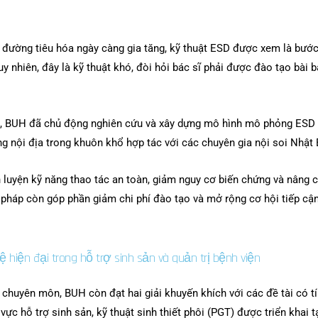
 đường tiêu hóa ngày càng gia tăng, kỹ thuật ESD được xem là bước
uy nhiên, đây là kỹ thuật khó, đòi hỏi bác sĩ phải được đào tạo bài 
đó, BUH đã chủ động nghiên cứu và xây dựng mô hình mô phỏng ESD
g nội địa trong khuôn khổ hợp tác với các chuyên gia nội soi Nhật
n luyện kỹ năng thao tác an toàn, giảm nguy cơ biến chứng và nâng c
ải pháp còn góp phần giảm chi phí đào tạo và mở rộng cơ hội tiếp cậ
 hiện đại trong hỗ trợ sinh sản và quản trị bệnh viện
 chuyên môn, BUH còn đạt hai giải khuyến khích với các đề tài có t
 vực hỗ trợ sinh sản, kỹ thuật sinh thiết phôi (PGT) được triển khai t