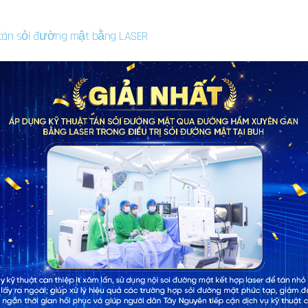
t tán sỏi đường mật bằng LASER