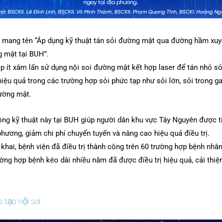
ất mang tên “Áp dụng kỹ thuật tán sỏi đường mật qua đường hầm x
g mật tại BUH”.
ệp ít xâm lấn sử dụng nội soi đường mật kết hợp laser để tán nhỏ sỏi
iệu quả trong các trường hợp sỏi phức tạp như sỏi lớn, sỏi trong 
đường mật.
công kỹ thuật này tại BUH giúp người dân khu vực Tây Nguyên được t
phương, giảm chi phí chuyển tuyến và nâng cao hiệu quả điều trị.
khai, bệnh viện đã điều trị thành công trên 60 trường hợp bệnh nhâ
ờng hợp bệnh kéo dài nhiều năm đã được điều trị hiệu quả, cải thiện
o tạo nội soi