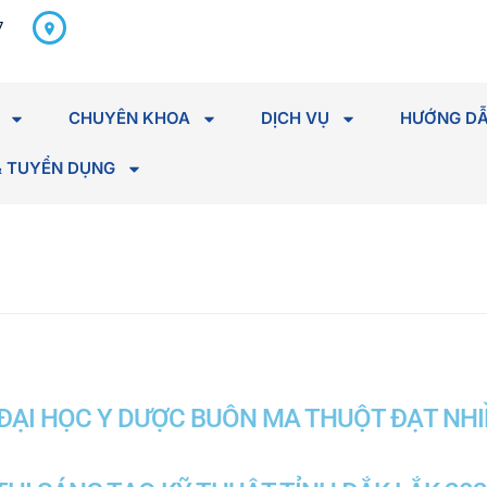
298 Hà Huy Tập, P. Tân An,
7
Tỉnh Đắk Lắk
CHUYÊN KHOA
DỊCH VỤ
HƯỚNG DẪ
& TUYỂN DỤNG
ĐẠI HỌC Y DƯỢC BUÔN MA THUỘT ĐẠT NHI