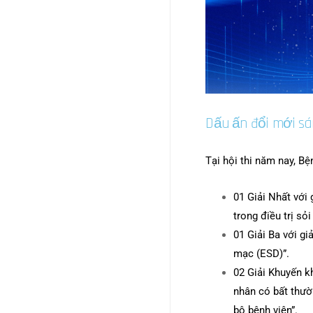
Dấu ấn đổi mới sán
Tại hội thi năm nay, B
01 Giải Nhất với
trong điều trị sỏ
01 Giải Ba với g
mạc (ESD)”.
02 Giải Khuyến kh
nhân có bất thườ
bộ bệnh viện”.