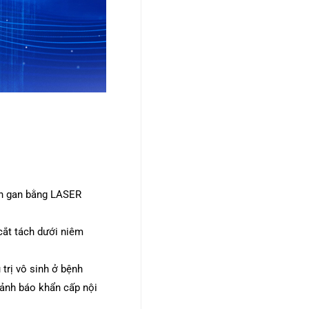
ên gan bằng LASER
cắt tách dưới niêm
 trị vô sinh ở bệnh
cảnh báo khẩn cấp nội