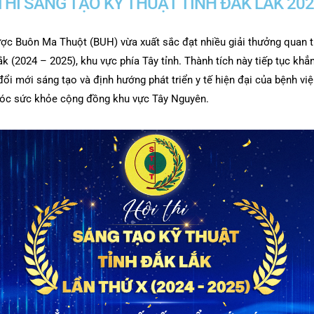
 THI SÁNG TẠO KỸ THUẬT TỈNH ĐẮK LẮK 202
ợc Buôn Ma Thuột (BUH) vừa xuất sắc đạt nhiều giải thưởng quan tr
ắk (2024 – 2025), khu vực phía Tây tỉnh. Thành tích này tiếp tục khẳ
ổi mới sáng tạo và định hướng phát triển y tế hiện đại của bệnh việ
óc sức khỏe cộng đồng khu vực Tây Nguyên.