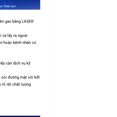
uyên gan bằng LASER
 và lấy ra ngoài.
gan hoặc bệnh nhân có
iếp cận dịch vụ kỹ
n sỏi đường mật với kết
 rõ rệt chất lượng