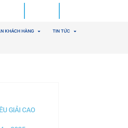
Đặt lịch
Tìm Bác
khám
sĩ
N KHÁCH HÀNG
TIN TỨC
ỀU GIẢI CAO