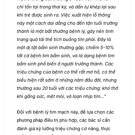
chỉ tồn tại trong thai kỳ, và dần tự khép lại sau
khi trẻ được sinh ra. Việc xuất hiện lỗ thông
này một cách dai dẳng cho đến tận tuổi trưởng
thành là một bất thường bệnh lý, gây nên tình
trạng quá tải thể tích buồng tim phải. Đây là
một dị tật bẩm sinh thường gặp, chiếm 5-10%
tất cả bệnh tim bẩm sinh, và là dạng bệnh tim
bẩm sinh phổ biến ở người trưởng thành. Các
triệu chứng của bệnh có thể rất mơ hồ, có thể
biểu hiện rất sớm ở những năm đầu đời, nhưng
thường sau 20 tuổi với các triệu chứng: khó thở
khi gắng sức, mệt mỏi, và loạn nhịp tim…”
Đối với bệnh lý tim mạch này, để lựa chọn các
phù hợp, các bác sĩ cần
phương pháp điều trị
đánh giá kỹ lưỡng triệu chứng cơ năng, thực