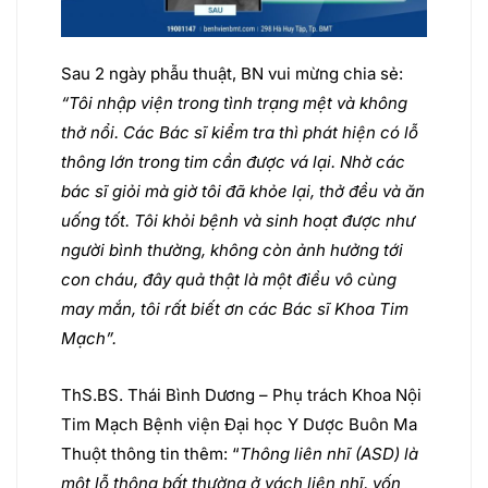
Sau 2 ngày phẫu thuật, BN vui mừng chia sẻ:
“Tôi nhập viện trong tình trạng mệt và không
thở nổi. Các Bác sĩ kiểm tra thì phát hiện có lỗ
thông lớn trong tim cần được vá lại. Nhờ các
bác sĩ giỏi mà giờ tôi đã khỏe lại, thở đều và ăn
uống tốt. Tôi khỏi bệnh và sinh hoạt được như
người bình thường, không còn ảnh hưởng tới
con cháu, đây quả thật là một điều vô cùng
may mắn, tôi rất biết ơn các Bác sĩ Khoa Tim
Mạch”.
ThS.BS. Thái Bình Dương – Phụ trách Khoa Nội
Tim Mạch Bệnh viện Đại học Y Dược Buôn Ma
Thuột thông tin thêm: “
Thông liên nhĩ (ASD) là
một lỗ thông bất thường ở vách liên nhĩ, vốn