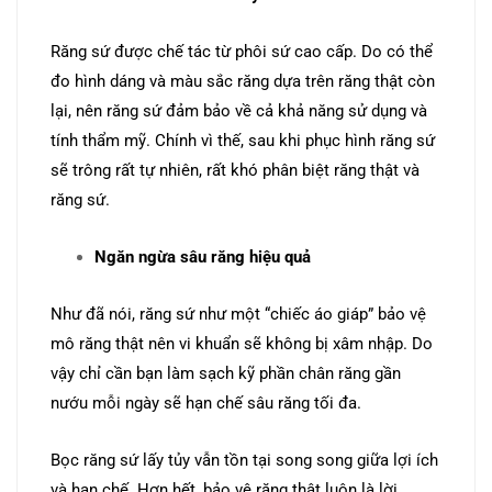
Răng sứ được chế tác từ phôi sứ cao cấp. Do có thể
đo hình dáng và màu sắc răng dựa trên răng thật còn
lại, nên răng sứ đảm bảo về cả khả năng sử dụng và
tính thẩm mỹ. Chính vì thế, sau khi phục hình răng sứ
sẽ trông rất tự nhiên, rất khó phân biệt răng thật và
răng sứ.
Ngăn ngừa sâu răng hiệu quả
Như đã nói, răng sứ như một “chiếc áo giáp” bảo vệ
mô răng thật nên vi khuẩn sẽ không bị xâm nhập. Do
vậy chỉ cần bạn làm sạch kỹ phần chân răng gần
nướu mỗi ngày sẽ hạn chế sâu răng tối đa.
Bọc răng sứ lấy tủy vẫn tồn tại song song giữa lợi ích
và hạn chế. Hơn hết, bảo vệ răng thật luôn là lời