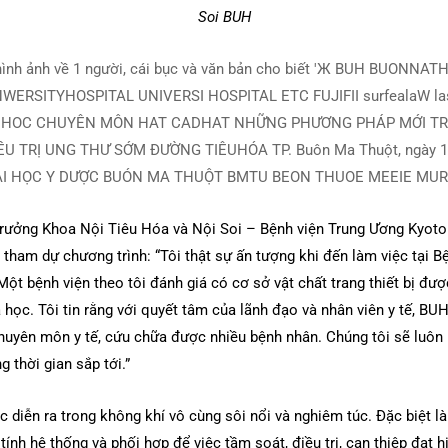
Soi BUH
Trưởng Khoa Nội Tiêu Hóa và Nội Soi – Bệnh viện Trung Ương Kyoto
 tham dự chương trình: “Tôi thật sự ấn tượng khi đến làm việc tại B
t bệnh viện theo tôi đánh giá có cơ sở vật chất trang thiết bị đượ
a học. Tôi tin rằng với quyết tâm của lãnh đạo và nhân viên y tế, B
huyên môn y tế, cứu chữa được nhiều bệnh nhân. Chúng tôi sẽ luôn
g thời gian sắp tới.”
c diễn ra trong không khí vô cùng sôi nổi và nghiêm túc. Đặc biệt l
tính hệ thống và phối hợp để việc tầm soát, điều trị, can thiệp đạt 