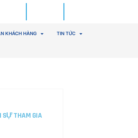
Đặt lịch
Tìm Bác
khám
sĩ
N KHÁCH HÀNG
TIN TỨC
 SỰ THAM GIA