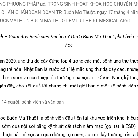
h – Giám đốc Bệnh viện Đại học Y Dược Buôn Ma Thuột phát biểu tạ
học
an 2020, ung thư dạ dày đứng top 4 trong các mặt bệnh ung thư thư
rẻ hóa. Nhật Bản là nước có tỉ lệ mắc ung thư dạ dày cao, nhưng
t hiện sớm và can thiệp tổn thương qua nội soi. Ở Việt Nam, kỹ thuậ
n đây, cho kết quả tốt nhưng chỉ mới giới hạn ở một số bệnh việ
c Buôn Ma Thuột là bệnh viện đầu tiên tại khu vực triển khai hiệu q
 sớm qua nội soi bằng kỹ thuật cắt tách niêm mạc (gọi tắt là ESD). 
được cắt bỏ nội soi qua đường tự nhiên, sau đó lấy thương tổn ra 