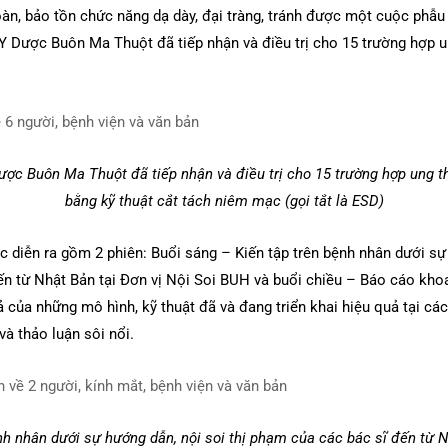
àn, bảo tồn chức năng dạ dày, đại tràng, tránh được một cuộc phẫu 
 Y Dược Buôn Ma Thuột đã tiếp nhận và điều trị cho 15 trường hợp 
ược Buôn Ma Thuột đã tiếp nhận và điều trị cho 15 trường hợp ung 
bằng kỹ thuật cắt tách niêm mạc (gọi tắt là ESD)
c diễn ra gồm 2 phiên: Buổi sáng – Kiến tập trên bệnh nhân dưới sự 
ến từ Nhật Bản tại Đơn vị Nội Soi BUH và buổi chiều – Báo cáo kho
ả của những mô hình, kỹ thuật đã và đang triển khai hiệu quả tại c
và thảo luận sôi nổi.
nh nhân dưới sự hướng dẫn, nội soi thị phạm của các bác sĩ đến từ N