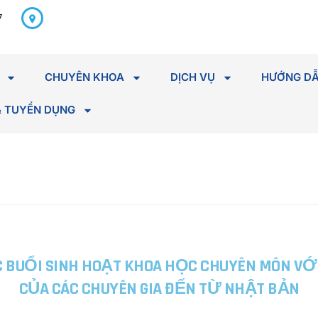
298 Hà Huy Tập, P. Tân An,
7
Tỉnh Đắk Lắk
CHUYÊN KHOA
DỊCH VỤ
HƯỚNG DẪ
& TUYỂN DỤNG
 BUỔI SINH HOẠT KHOA HỌC CHUYÊN MÔN VỚI
CỦA CÁC CHUYÊN GIA ĐẾN TỪ NHẬT BẢN