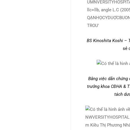
BS Kinoshita Koshi – 
sẻ 
Bằng việc dẫn chứng 
trưởng khoa CĐHA & TD
tách dư