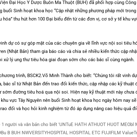
Viện Đại Học Y Dược Buôn Ma Thuột (BUH) đã phối hợp cùng Công 
g buổi Sinh hoạt khoa học “Cập nhật những phương pháp mới trong 
 hóa” thu hút hơn 100 Đại biểu đến từ các đơn vị, cơ sở y tế khu v
 vinh dự có sự góp mặt của các chuyên gia về lĩnh vực nội soi tiêu h
en (Nhật Bản) tham gia báo cáo và chia sẻ nhiều kiến thức cập nhật 
oi xử lý ung thư tiêu hóa giai đoạn sớm cho các bác sĩ cùng ngành.
 chương trình, BSCK2.Võ Minh Thành cho biết: “Chúng tôi rất vinh d
, bác sĩ từ Nhật Bản đến trao đổi kiến thức, cập nhập các kỹ thuật 
hư sớm đường tiêu hoá qua nội soi. Hiện nay kỹ thuật mới này chưa
 tại khu vực Tây Nguyên nên buổi Sinh hoạt khoa học ngày hôm nay sẽ
rao đổi và học hỏi kinh nghiệm từ đó áp dụng nâng cao hiệu quả điề