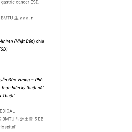
Miniren (Nhật Bản
) chia
ESD)
guyễn Đức Vượng – Phó
thực hiện kỹ thuật cắt
a Thuột”