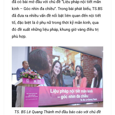
đã có bài mở đầu với chủ đề “Liệu pháp nội tiết mãn
kinh – Góc nhìn đa chiều”. Trong bài phát biểu, TS.BS
đã đưa ra nhiều vấn đề nổi bật liên quan đến nội tiết
tố, đặc biệt là ở phụ nữ trong thời kỹ mãn kinh, qua
đó đề xuất những liệu pháp, khung giờ vàng điều trị
phù hợp.
TS. BS Lê Quang Thành mở đầu báo cáo với chủ đề