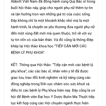
Abbott Việt Nam đã đồng hành cùng Quý Bác sĩ trong
buổi hội thảo này, giúp cho người phụ nữ thêm tự tin
và tận hưởng trọn vẹn những giá trị của cuộc sống.
Đây không chỉ là một khoảnh khắc nhỏ mà là một
hành trình, là chuyến xe yêu thương đưa người phụ nữ
đến một vùng đất mới mà quen thuộc, trở về với sự
tự tin vốn có của bản thân. Và đó cũng là thông điệp
khép lại Hội thảo khoa học “TIẾP CẬN MỚI CÁC
BỆNH LÝ PHỤ KHOA”.
KẾT: Thông qua Hội thảo: “Tiếp cận mới các bệnh lý
phụ khoa”, các các bác sĩ, nhân viên y tế đã được
giao lưu, trao đổi kinh nghiệm và kỹ năng cùng các
đồng nghiệp trong lĩnh vực chăm sóc sức khoẻ và
điều trị các bệnh lý Phụ khoa hiện nay. Đây cũng là cơ
hội để Bệnh viện Đại học Y Dược Buôn Ma Thuột tiếp
tục kết hợp cùng các Hội chuyên ngành thực hiện