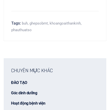
Tags:
buh
,
ghepsobmt
,
khoangoaithankinh
,
phauthuatso
CHUYÊN MỤC KHÁC
ĐÀO TẠO
Góc dinh dưỡng
Hoạt động bệnh viện