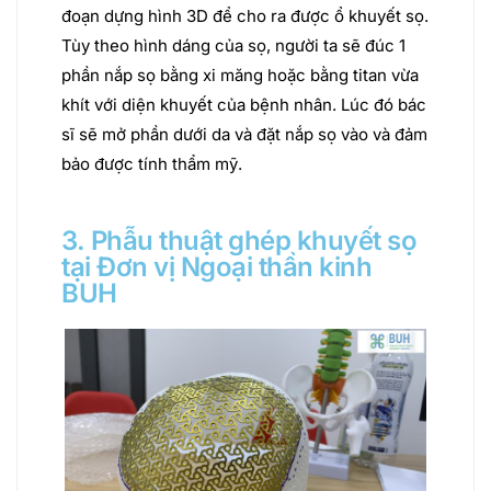
đoạn dựng hình 3D để cho ra được ổ khuyết sọ.
Tùy theo hình dáng của sọ, người ta sẽ đúc 1
phần nắp sọ bằng xi măng hoặc bằng titan vừa
khít với diện khuyết của bệnh nhân. Lúc đó bác
sĩ sẽ mở phần dưới da và đặt nắp sọ vào và đảm
bảo được tính thẩm mỹ.
3. Phẫu thuật ghép khuyết sọ
tại Đơn vị Ngoại thần kinh
BUH