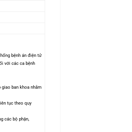
 thống bệnh án điện tử
ối với các ca bệnh
ọp giao ban khoa nhằm
iên tục theo quy
ng các bộ phận,