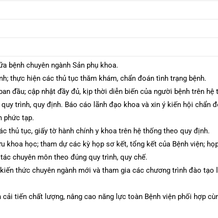
ữa bệnh chuyên ngành Sản phụ khoa.
nh; thực hiện các thủ tục thăm khám, chẩn đoán tình trạng bệnh.
an đầu; cập nhật đầy đủ, kịp thời diễn biến của người bệnh trên hệ
uy trình, quy định. Báo cáo lãnh đạo khoa và xin ý kiến hội chẩn đ
n phức tạp.
c thủ tục, giấy tờ hành chính y khoa trên hệ thống theo quy định.
u khoa học; tham dự các kỳ họp sơ kết, tổng kết của Bệnh viện; h
 tác chuyên môn theo đúng quy trình, quy chế.
kiến thức chuyên ngành mới và tham gia các chương trình đào tạo l
 cải tiến chất lượng, nâng cao năng lực toàn Bệnh viện phối hợp cù