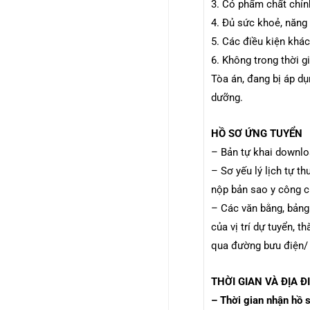
3. Có phẩm chất chính
4. Đủ sức khoẻ, năng 
5. Các điều kiện khác
6. Không trong thời g
Tòa án, đang bị áp d
dưỡng.
HỒ SƠ ỨNG TUYỂN
– Bản tự khai downl
– Sơ yếu lý lịch tự 
nộp bản sao y công 
– Các văn bằng, bảng
của vị trí dự tuyển, 
qua đường bưu điện/ 
THỜI GIAN VÀ ĐỊA 
– Thời gian nhận hồ 