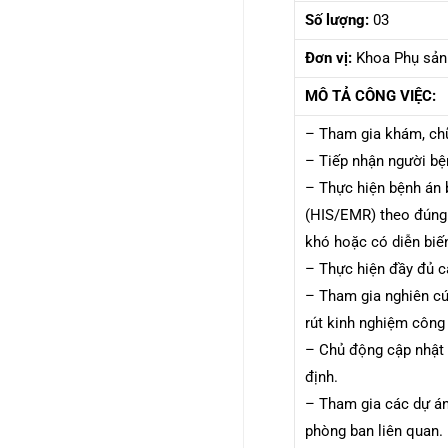
Số lượng:
03
Đơn vị:
Khoa Phụ sản
MÔ TẢ CÔNG VIỆC:
– Tham gia khám, ch
– Tiếp nhận người bệ
– Thực hiện bệnh án b
(HIS/EMR) theo đúng q
khó hoặc có diễn biế
– Thực hiện đầy đủ cá
– Tham gia nghiên cứ
rút kinh nghiệm công
– Chủ động cập nhật 
định.
– Tham gia các dự án
phòng ban liên quan.