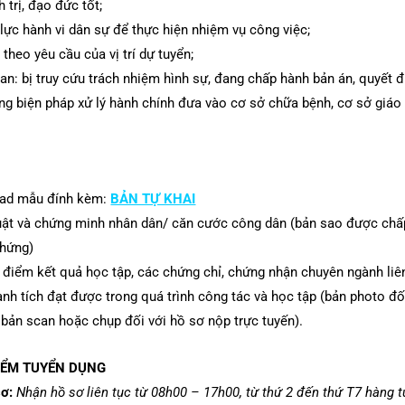
 trị, đạo đức tốt;
lực hành vi dân sự để thực hiện nhiệm vụ công việc;
 theo yêu cầu của vị trí dự tuyển;
ian: bị truy cứu trách nhiệm hình sự, đang chấp hành bản án, quyết
đ
ụng biện pháp xử lý hành chính đưa
vào cơ sở
chữa bệnh, cơ sở giáo 
oad mẫu đính kèm:
BẢN TỰ KHAI
thuật và chứng minh nhân dân/ căn cước công dân (bản sao được chấ
chứng)
 điểm kết quả học tập, các chứng chỉ, chứng nhận chuyên ngành liê
thành tích đạt được trong quá trình công tác và học tập (bản photo đố
bản scan hoặc chụp đối với hồ sơ nộp trực tuyến).
ĐIỂM TUYỂN DỤNG
sơ:
Nhận hồ sơ liên tục từ 08h00 – 17h00, từ thứ 2 đến thứ T7 hàng t