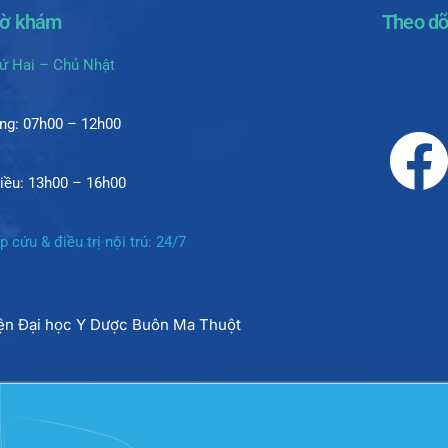
iờ khám
Theo dõ
ứ Hai – Chủ Nhật
ng: 07h00 – 12h00
iều: 13h00 – 16h00
p cứu & điều trị nội trú: 24/7
iện Đại học Y Dược Buôn Ma Thuột