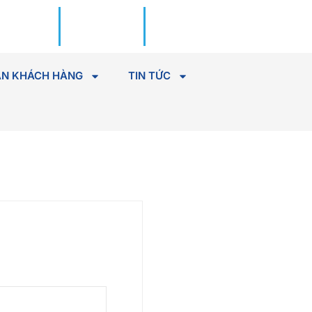
Đặt lịch
Tìm Bác
khám
sĩ
N KHÁCH HÀNG
TIN TỨC