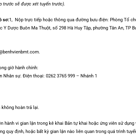
 trước sẽ được xét tuyển trước).
ồ sơ:
1, Nộp trực tiếp hoặc thông qua đường bưu điện: Phòng Tổ c
học Y Dược Buôn Ma Thuột, số 298 Hà Huy Tập, phường Tân An, TP 
hr@benhvienbmt.com.
rong giờ hành chính:
n Nhân sự. Điện thoại: 0262 3765 999 – Nhánh 1
 không hoàn trả lại.
n hành vi gian lận trong kê khai Bản tự khai hoặc ứng viên sử dụng 
g quy định, hoặc bất kỳ gian lận nào liên quan trong quá trình tuy