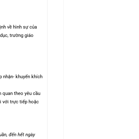
ịnh về hình sự của
dục, trường giáo
p nhận- khuyến khích
n quan theo yêu cầu
i với trực tiếp hoặc
uần, đến hết ngày