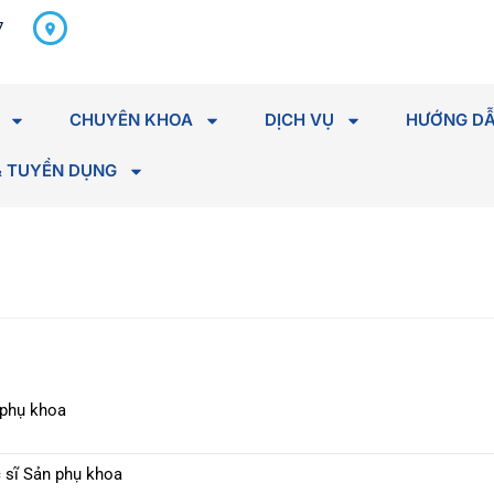
298 Hà Huy Tập, P. Tân An,
7
Tỉnh Đắk Lắk
CHUYÊN KHOA
DỊCH VỤ
HƯỚNG DẪ
& TUYỂN DỤNG
 phụ khoa
 sĩ Sản phụ khoa