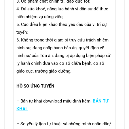
3. Có phẩm chất chính trị, đạo đức tốt;
4. Đủ sức khoẻ, năng lực hành vi dân sự để thực
hiện nhiệm vụ công việc;
5. Các điều kiện khác theo yêu cầu của vị trí dự
tuyển;
6. Không trong thời gian: bị truy cứu trách nhiệm
hình sự, đang chấp hành bản án, quyết
định về
hình sự của Tòa án, đang bị áp dụng biện pháp xử
lý hành chính đưa
vào cơ sở
chữa bệnh, cơ sở
giáo dục, trường giáo dưỡng.
HỒ SƠ ỨNG TUYỂN
– Bản tự khai download mẫu đính kèm:
BẢN TỰ
KHAI
– Sơ yếu lý lịch tự thuật và chứng minh nhân dân/