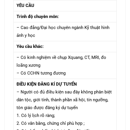
YÊU CẦU
Trình độ chuyên môn:
– Cao đẳng/Đại học chuyên ngành Kỹ thuật hình
ảnh y học
Yêu cầu khác:
– Có kinh nghiệm về chụp Xquang, CT, MRI, đo
loãng xương
– Có CCHN tương đương
ĐIỀU KIỆN ĐĂNG KÍ DỰ TUYỂN
– Người có đủ điều kiện sau đây không phân biệt
dân tộc, giới tính, thành phần xã hội, tín
ngưỡng,
tôn giáo được đăng ký dự tuyển
1. Có lý lịch rõ ràng;
2. Có văn bằng, chứng chỉ phù hợp ;