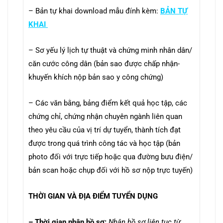
– Bản tự khai download mẫu đính kèm:
BẢN TỰ
KHAI
– Sơ yếu lý lịch tự thuật và chứng minh nhân dân/
căn cước công dân (bản sao được chấp nhận-
khuyến khích nộp bản sao y công chứng)
– Các văn bằng, bảng điểm kết quả học tập, các
chứng chỉ, chứng nhận chuyên ngành liên quan
theo yêu cầu của vị trí dự tuyển, thành tích đạt
được trong quá trình công tác và học tập (bản
photo đối với trực tiếp hoặc qua đường bưu điện/
bản scan hoặc chụp đối với hồ sơ nộp trực tuyến)
THỜI GIAN VÀ ĐỊA ĐIỂM TUYỂN DỤNG
– Thời gian nhận hồ sơ:
Nhận hồ sơ liên tục từ