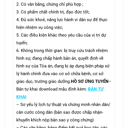
2. Có văn bằng, chứng chỉ phù hợp ;
3. Có phẩm chất chính trị, đạo đức tốt;
4. Đủ sức khoẻ, năng lực hành vi dân sự để thực
hiện nhiệm vụ công việc;
5. Các điều kiện khác theo yêu cầu của vị trí dự
tuyển;
6. Không trong thời gian: bị truy cứu trách nhiệm
hình sự, đang chấp hành bản án, quyết
định về
hình sự của Tòa án, đang bị áp dụng biện pháp xử
lý hành chính đưa
vào cơ sở
chữa bệnh, cơ sở
giáo dục, trường giáo dưỡng.
HỒ SƠ ỨNG TUYỂN
–
Bản tự khai download mẫu đính kèm:
BẢN TỰ
KHAI
– Sơ yếu lý lịch tự thuật và chứng minh nhân dân/
căn cước công dân (bản sao được chấp nhận-
khuyến khích nộp bản sao y công chứng)
– Các văn bằng, bảng điểm kết quả học tập, các