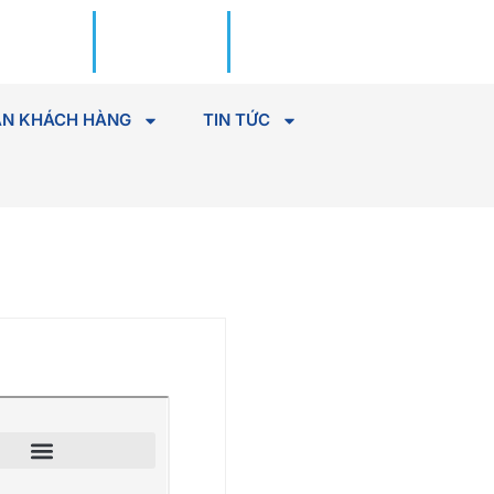
Đặt lịch
Tìm Bác
khám
sĩ
N KHÁCH HÀNG
TIN TỨC