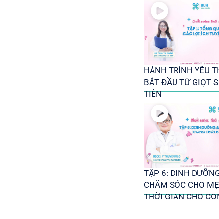
HÀNH TRÌNH YÊU 
BẮT ĐẦU TỪ GIỌT 
TIÊN
TẬP 6: DINH DƯỠN
CHĂM SÓC CHO MẸ
THỜI GIAN CHO CO