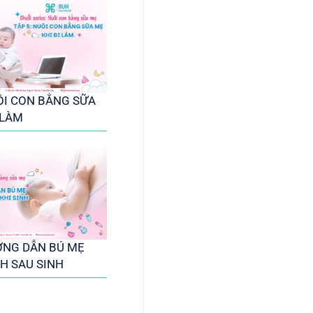
ÔI CON BẰNG SỮA
 LÀM
ƯỚNG DẪN BÚ MẸ
H SAU SINH