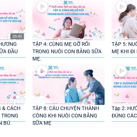
05:40
THƯƠNG
TẬP 4: CÙNG MẸ GỠ RỐI
TẬP 5: NU
SỮA ĐẦU
TRONG NUÔI CON BẰNG SỮA
MẸ KHI ĐI
MẸ.
G & CÁCH
TẬP 8: CÂU CHUYỆN THÀNH
Tập 2: H
 TRONG
CÔNG KHI NUÔI CON BẰNG
ĐÚNG CÁC
N BÚ.
SỮA MẸ