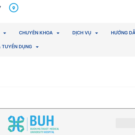
298 Hà Huy Tập, P. Tân An,
7
Tỉnh Đắk Lắk
CHUYÊN KHOA
DỊCH VỤ
HƯỚNG DẪ
& TUYỂN DỤNG