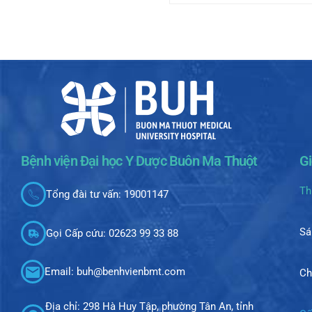
Bệnh viện Đại học Y Dược Buôn Ma Thuột
G
Th
Tổng đài tư vấn: 19001147
Sá
Gọi Cấp cứu: 02623 99 33 88
Email: buh@benhvienbmt.com
Ch
Địa chỉ: 298 Hà Huy Tập, phường Tân An, tỉnh