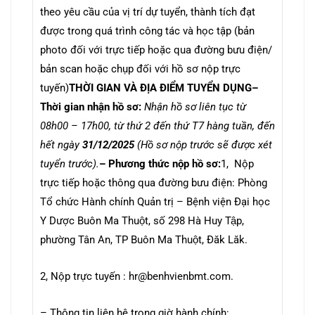
theo yêu cầu của vị trí dự tuyển, thành tích đạt
được trong quá trình công tác và học tập (bản
photo đối với trực tiếp hoặc qua đường bưu điện/
bản scan hoặc chụp đối với hồ sơ nộp trực
tuyến)
THỜI GIAN VÀ ĐỊA ĐIỂM TUYỂN DỤNG
–
Thời gian nhận hồ sơ:
Nhận hồ sơ liên tục từ
08h00 – 17h00, từ thứ 2 đến thứ T7 hàng tuần, đến
hết ngày
31/12/2025
(Hồ sơ nộp trước sẽ được xét
tuyển trước).
– Phương thức nộp hồ sơ:
1, Nộp
trực tiếp hoặc thông qua đường bưu điện: Phòng
Tổ chức Hành chính Quản trị – Bệnh viện Đại học
Y Dược Buôn Ma Thuột, số 298 Hà Huy Tập,
phường Tân An, TP Buôn Ma Thuột, Đăk Lăk.
2, Nộp trực tuyến : hr@benhvienbmt.com.
– Thông tin liên hệ trong giờ hành chính: