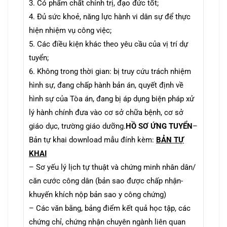
3. Có phẩm chất chính trị, đạo đức tốt;
4. Đủ sức khoẻ, năng lực hành vi dân sự để thực
hiện nhiệm vụ công việc;
5. Các điều kiện khác theo yêu cầu của vị trí dự
tuyển;
6. Không trong thời gian: bị truy cứu trách nhiệm
hình sự, đang chấp hành bản án, quyết định về
hình sự của Tòa án, đang bị áp dụng biện pháp xử
lý hành chính đưa vào cơ sở chữa bệnh, cơ sở
giáo dục, trường giáo dưỡng.
HỒ SƠ ỨNG TUYỂN
–
Bản tự khai download mẫu đính kèm:
BẢN TỰ
KHAI
– Sơ yếu lý lịch tự thuật và chứng minh nhân dân/
căn cước công dân (bản sao được chấp nhận-
khuyến khích nộp bản sao y công chứng)
– Các văn bằng, bảng điểm kết quả học tập, các
chứng chỉ, chứng nhận chuyên ngành liên quan