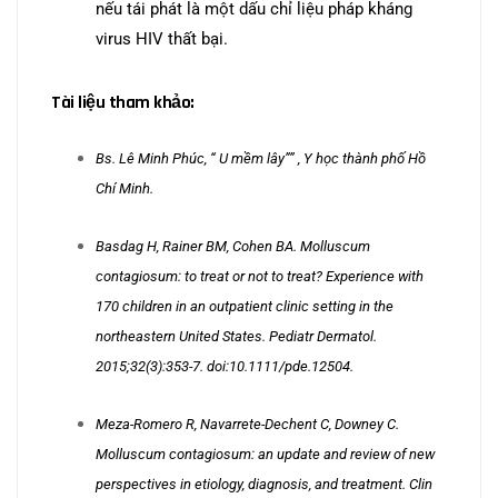
nếu tái phát là một dấu chỉ liệu pháp kháng
virus HIV thất bại.
Tài liệu tham khảo:
Bs. Lê Minh Phúc, “ U mềm lây”” , Y học thành phố Hồ
Chí Minh.
Basdag H, Rainer BM, Cohen BA. Molluscum
contagiosum: to treat or not to treat? Experience with
170 children in an outpatient clinic setting in the
northeastern United States. Pediatr Dermatol.
2015;32(3):353-7. doi:10.1111/pde.12504.
Meza-Romero R, Navarrete-Dechent C, Downey C.
Molluscum contagiosum: an update and review of new
perspectives in etiology, diagnosis, and treatment. Clin