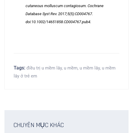
cutaneous molluscum contagiosum. Cochrane
Database Syst Rev. 2017;5(5):CD004767.
doi:10.1002/14651858.CD004767.pub4.
Tags:
điều trị u mềm lây
,
u mềm
,
u mềm lây
,
u mềm
lây ở trẻ em
CHUYÊN MỤC KHÁC