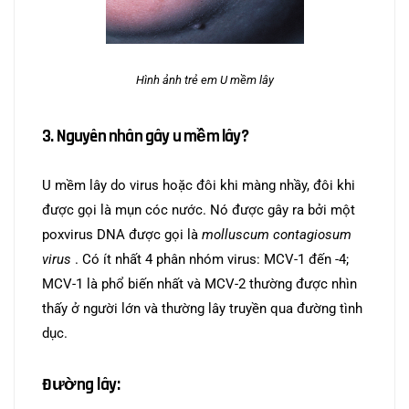
Hình ảnh trẻ em U mềm lây
3. Nguyên nhân gây u mềm lây?
U mềm lây do
virus hoặc đôi khi màng nhầy, đôi khi
được gọi là mụn cóc nước. Nó được gây ra bởi một
poxvirus
DNA được gọi là
molluscum contagiosum
virus
. Có ít nhất 4 phân nhóm virus:
MCV-1 đến -4;
MCV-1 là phổ biến nhất và MCV-2 thường được nhìn
thấy ở người lớn và thường lây truyền qua đường tình
dục.
Đường lây: