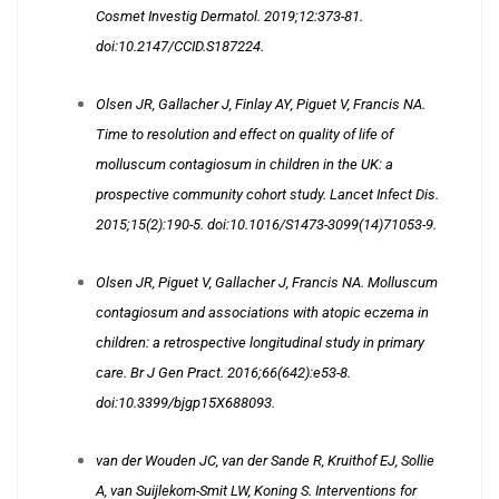
Cosmet Investig Dermatol. 2019;12:373-81.
doi:10.2147/CCID.S187224.
Olsen JR, Gallacher J, Finlay AY, Piguet V, Francis NA.
Time to resolution and effect on quality of life of
molluscum contagiosum in children in the UK: a
prospective community cohort study. Lancet Infect Dis.
2015;15(2):190-5. doi:10.1016/S1473-3099(14)71053-9.
Olsen JR, Piguet V, Gallacher J, Francis NA. Molluscum
contagiosum and associations with atopic eczema in
children: a retrospective longitudinal study in primary
care. Br J Gen Pract. 2016;66(642):e53-8.
doi:10.3399/bjgp15X688093.
van der Wouden JC, van der Sande R, Kruithof EJ, Sollie
A, van Suijlekom-Smit LW, Koning S. Interventions for