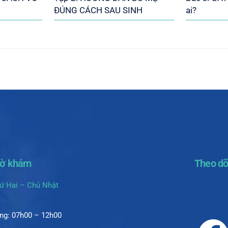
ĐÚNG CÁCH SAU SINH
ai?
iờ khám
Theo dõ
ứ Hai – Chủ Nhật
ng: 07h00 – 12h00