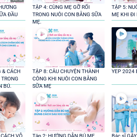
THƯƠNG
TẬP 4: CÙNG MẸ GỠ RỐI
TẬP 5: NU
SỮA ĐẦU
TRONG NUÔI CON BẰNG SỮA
MẸ KHI ĐI
MẸ.
G & CÁCH
TẬP 8: CÂU CHUYỆN THÀNH
YEP 2024
 TRONG
CÔNG KHI NUÔI CON BẰNG
N BÚ.
SỮA MẸ
 CÁCH VỖ
Tập 2: HƯỚNG DẪN BÚ MẸ
Bác sĩ GÂY