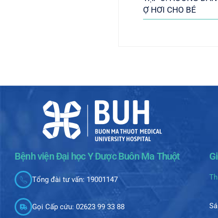
Ợ HƠI CHO BÉ
Bệnh viện Đại học Y Dược Buôn Ma Thuột
G
Th
Tổng đài tư vấn: 19001147
Sá
Gọi Cấp cứu: 02623 99 33 88