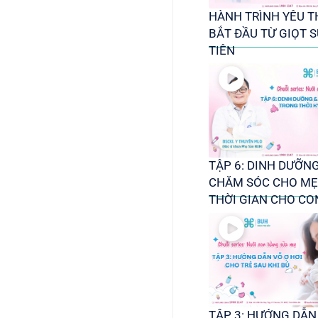
HÀNH TRÌNH YÊU 
BẮT ĐẦU TỪ GIỌT 
TIÊN
TẬP 6: DINH DƯỠN
CHĂM SÓC CHO MẸ
THỜI GIAN CHO CO
TẬP 3: HƯỚNG DẪN