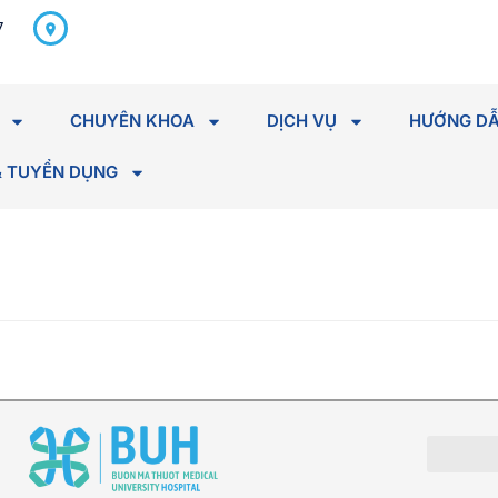
298 Hà Huy Tập, P. Tân An,
7
Tỉnh Đắk Lắk
CHUYÊN KHOA
DỊCH VỤ
HƯỚNG DẪ
& TUYỂN DỤNG