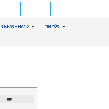
Đặt lịch
Tìm Bác
khám
sĩ
N KHÁCH HÀNG
TIN TỨC