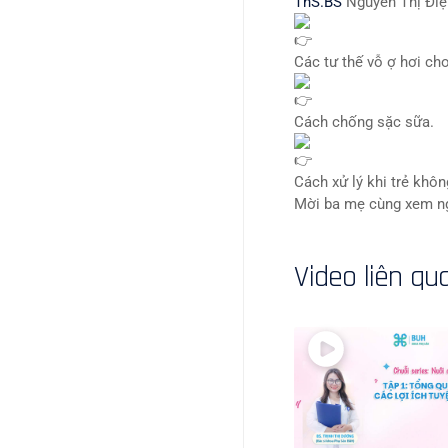
ThS.BS
Nguyễn Thị Điệ
Các tư thế vỗ ợ hơi cho
Cách chống sặc sữa.
Cách xử lý khi trẻ khô
Mời ba mẹ cùng xem nga
Video liên qu