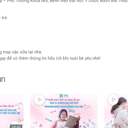
p – Phó Trưởng Khoa Nhi, Bệnh viện Đại học Y Dược Buôn Ma Thuộ
 trẻ.
ng may sặc sữa tại nhà.
y để có thêm thông tin hữu ích khi nuôi bé yêu nhé!
an
05:40