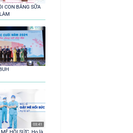
ÔI CON BẰNG SỮA
 LÀM
 BUH
03:41
 MÊ HỒI SỨC. Họ là