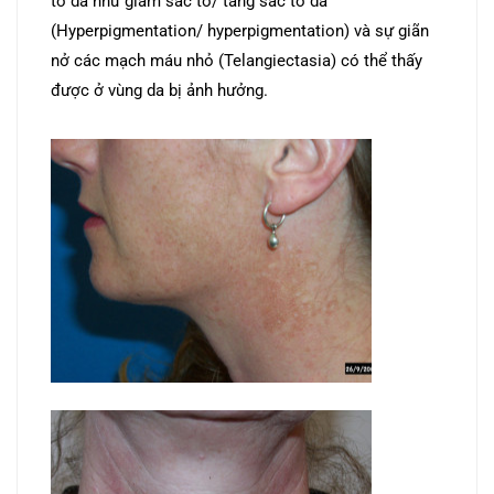
tố da như giảm sắc tố/ tăng sắc tố da
(Hyperpigmentation/ hyperpigmentation) và sự giãn
nở các mạch máu nhỏ (Telangiectasia) có thể thấy
được ở vùng da bị ảnh hưởng.