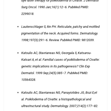
dye laser therapy for poikiloderma of Civatte. J Dermatol
Surg Oncol. 1990 Jan;16(1):12–6. PubMed PMID:
2299018
.
Lautenschlager S, Itin PH. Reticulate, patchy and mottled
pigmentation of the neck. Acquired forms. Dermatology.
1998;197(3):291–6. Review. PubMed PMID:
9812039
.
Katoulis AC, Stavrianeas NG, Georgala S, Katsarou-
Katsari A, et al. Familial cases of poikiloderma of Civatte:
genetic implications in its pathogenesis? Clin Exp
Dermatol. 1999 Sep;24(5):385–7. PubMed PMID:
10564328
.
Katoulis AC, Stavrianeas NG, Panayiotides JG, Bozi E,et
al. Poikiloderma of Civatte: a histopathological and
ultrastructural study. Dermatology. 2007;214(2):177–82.