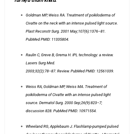
Tài liệu tham khảo:
Goldman MP, Weiss RA. Treatment of poikiloderma of
Civatte on the neck with an intense pulsed light source.
Plast Reconstr Surg. 2001 May;107(6):1376–81.
PubMed PMID:
11335804
.
Raulin C, Greve B, Grema H. IPL technology: a review.
Lasers Surg Med.
2003;32(2):78–87. Review. PubMed PMID:
12561039
.
Weiss RA, Goldman MP, Weiss MA. Treatment of
poikiloderma of Civatte with an intense pulsed light
source. Dermatol Surg. 2000 Sep;26(9):823–7;
discussion 828. PubMed PMID:
10971554
.
Wheeland RG, Applebaum J. Flashlamp-pumped pulsed