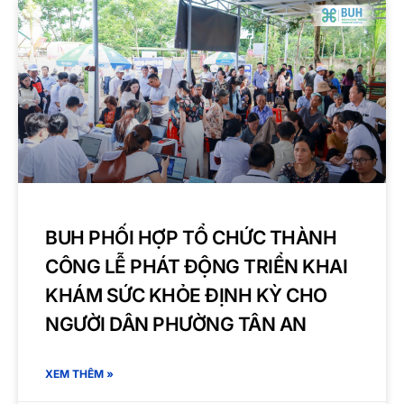
BUH PHỐI HỢP TỔ CHỨC THÀNH
CÔNG LỄ PHÁT ĐỘNG TRIỂN KHAI
KHÁM SỨC KHỎE ĐỊNH KỲ CHO
NGƯỜI DÂN PHƯỜNG TÂN AN
XEM THÊM »