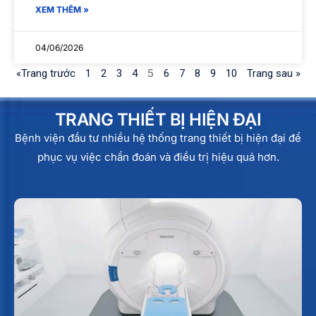
XEM THÊM »
04/06/2026
5
«Trang trước
1
2
3
4
6
7
8
9
10
Trang sau »
TRANG THIẾT BỊ HIỆN ĐẠI
Bệnh viện đầu tư nhiều hệ thống trang thiết bị hiện đại để
phục vụ việc chẩn đoán và điều trị hiệu quả hơn.
MÁY MRI 1.5 TESLA
Máy chụp MRI (máy chụp cộng hưởng từ) là