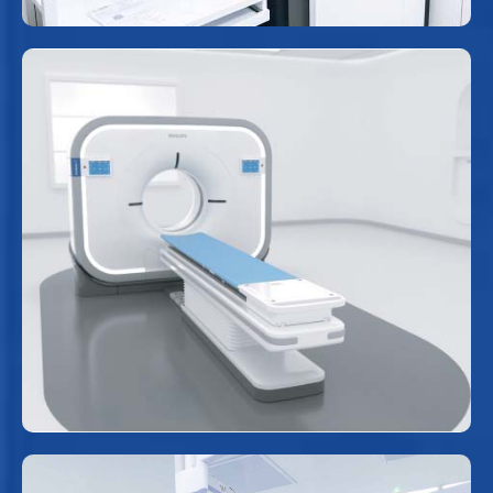
Máy CT 128 lát cắt
Sử dụng tia X với máy đa dãy đầu dò để tạo nên
các hình ảnh chi tiết bên trong cơ thể một cách
nhanh chóng với hình ảnh chất lượng cao, tự
động giảm liều bức xạ phù hợp cho từng người
bệnh.