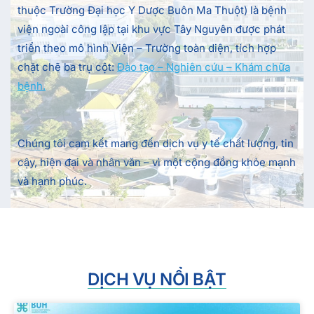
thuộc Trường Đại học Y Dược Buôn Ma Thuột) là bệnh
viện ngoài công lập tại khu vực Tây Nguyên được phát
triển theo mô hình Viện – Trường toàn diện, tích hợp
chặt chẽ ba trụ cột:
Đào tạo – Nghiên cứu – Khám chữa
bệnh.
Chúng tôi cam kết mang đến dịch vụ y tế chất lượng, tin
cậy, hiện đại và nhân văn – vì một cộng đồng khỏe mạnh
và hạnh phúc.
DỊCH VỤ NỔI BẬT