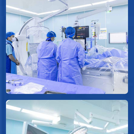
Phòng can thiệp tim mạch
Trang bị hệ thống chụp mạch máu kỹ thuật số hóa xóa nền
(DSA) hiện đại, kết hợp máy siêu âm trong lòng mạch IVUS
(Intravascular Ultrasound) giúp đánh giá chi tiết cấu trúc mạch,
ung cấp hình ảnh mạch máu sắc nét, hỗ trợ các thủ thuật can
thiệp tim - mạch với độ chính xác cao.