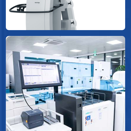
cao.
Phòng xét nghiệm tự động hóa
Automation CCM & cobas Pro
của hãng Roche (Thụy Sĩ)
Đây là hệ thống xét nghiệm tự động tiên tiến,
được thiết kế để tối ưu hóa quy trình vận hành,
hạn chế tối đa thao tác thủ công trong các giai
đoạn chuẩn bị, phân tích và lưu trữ mẫu.