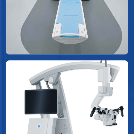
thiết bị sử dụng từ trường mạnh và sóng vô
tuyến để tạo ra những hình ảnh chi tiết về các
cơ quan và mô bên trong cơ thể.
Hệ thống kính hiển vi phẫu thuật
ZEISS TIVATO 700
Nâng cao độ chính xác trong các phẫu thuật
phức tạp, tinh vi như phẫu thuật thần kinh - sọ
não nhờ khả năng phóng đại và độ phân giải