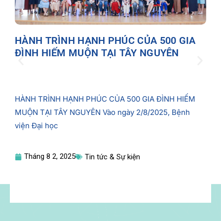
C
t
HÀNH TRÌNH HẠNH PHÚC CỦA 500 GIA
ĐÌNH HIẾM MUỘN TẠI TÂY NGUYÊN
HÀNH TRÌNH HẠNH PHÚC CỦA 500 GIA ĐÌNH HIẾM
MUỘN TẠI TÂY NGUYÊN Vào ngày 2/8/2025, Bệnh
viện Đại học
Tháng 8 2, 2025
Tin tức & Sự kiện