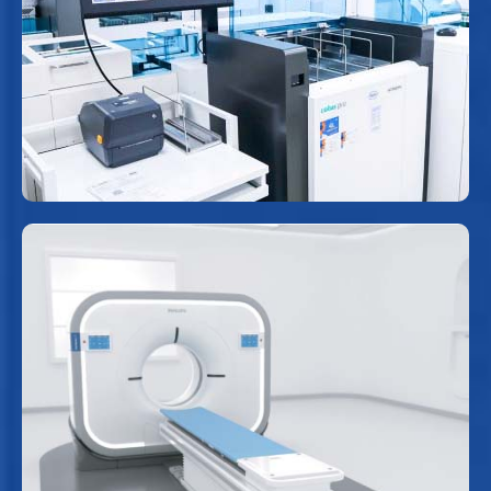
Đây là hệ thống xét nghiệm tự động tiên tiến,
được thiết kế để tối ưu hóa quy trình vận hành,
hạn chế tối đa thao tác thủ công trong các giai
đoạn chuẩn bị, phân tích và lưu trữ mẫu.
Máy CT 128 lát cắt
Sử dụng tia X với máy đa dãy đầu dò để tạo nên
các hình ảnh chi tiết bên trong cơ thể một cách
nhanh chóng với hình ảnh chất lượng cao, tự
động giảm liều bức xạ phù hợp cho từng người