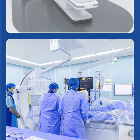
bệnh.
Phòng can thiệp tim mạch
Trang bị hệ thống chụp mạch máu kỹ thuật số hóa xóa nền
(DSA) hiện đại, kết hợp máy siêu âm trong lòng mạch IVUS
(Intravascular Ultrasound) giúp đánh giá chi tiết cấu trúc mạch,
ung cấp hình ảnh mạch máu sắc nét, hỗ trợ các thủ thuật can
thiệp tim - mạch với độ chính xác cao.