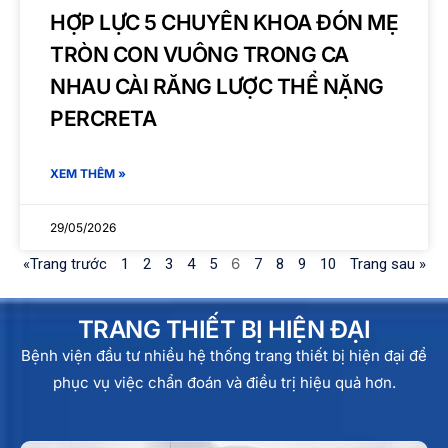
HỢP LỰC 5 CHUYÊN KHOA ĐÓN MẸ
TRÒN CON VUÔNG TRONG CA
NHAU CÀI RĂNG LƯỢC THỂ NẶNG
PERCRETA
XEM THÊM »
29/05/2026
6
«Trang trước
1
2
3
4
5
7
8
9
10
Trang sau »
TRANG THIẾT BỊ HIỆN ĐẠI
Bệnh viện đầu tư nhiều hệ thống trang thiết bị hiện đại để
phục vụ việc chẩn đoán và điều trị hiệu quả hơn.