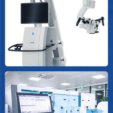
Hệ thống kính hiển vi phẫu thuật
ZEISS TIVATO 700
Nâng cao độ chính xác trong các phẫu thuật
phức tạp, tinh vi như phẫu thuật thần kinh - sọ
não nhờ khả năng phóng đại và độ phân giải
cao.
Phòng xét nghiệm tự động hóa
Automation CCM & cobas Pro
của hãng Roche (Thụy Sĩ)