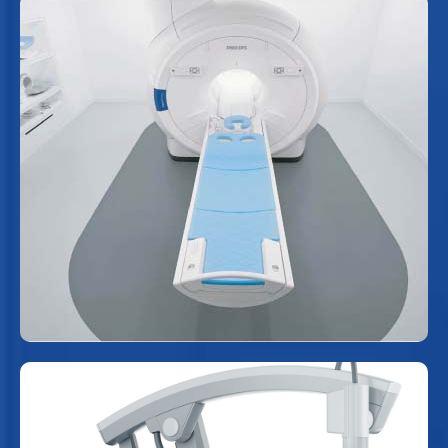
MÁY MRI 1.5 TESLA
Máy chụp MRI (máy chụp cộng hưởng từ) là
thiết bị sử dụng từ trường mạnh và sóng vô
tuyến để tạo ra những hình ảnh chi tiết về các
cơ quan và mô bên trong cơ thể.